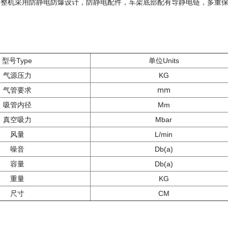
行整机采用防静电防爆设计，防静电配件，车架底部配有导静电链，多重
型号Type
单位Units
气源压力
KG
气管要求
mm
吸管内径
Mm
真空吸力
Mbar
风量
L/min
噪音
Db(a)
容量
Db(a)
重量
KG
尺寸
CM