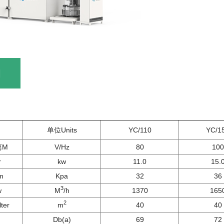
细
单位Units
YC/110
YC/1
离M
V/Hz
80
100
r
kw
11.0
15.
m
Kpa
32
36
3
w
M
/h
1370
165
2
er
m
40
40
Db(a)
69
72