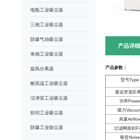
电瓶工业吸尘器
三相工业吸尘器
防爆气动吸尘器
产品详
单相工业吸尘器
产品参数：
旋风分离器
型号Type
耐高温工业吸尘器
最远管道距
洁净室工业吸尘器
功率Powe
吸力Vacuu
纺织工业吸尘器
风量Airflo
防爆工业除尘器
过滤网面积Filt
噪音Noise