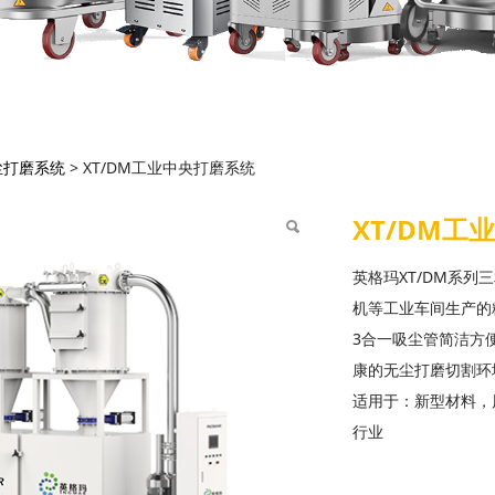
DM工业中央打磨系统
尘打磨系统
>
XT/DM工业中央打磨系统
XT/DM工
英格玛XT/DM系
机等工业车间生产的
3合一吸尘管简洁方
康的无尘打磨切割环
适用于：新型材料，
行业