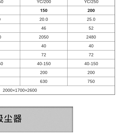
50
YC/200
YC/250
150
200
0
20.0
25.0
46
52
0
2050
2480
40
40
72
72
50
40-150
40-150
200
200
630
750
2000×1700×2600