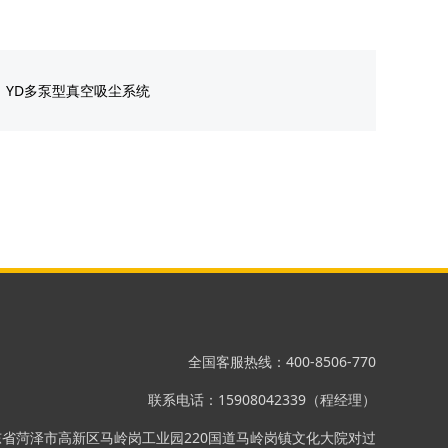
：
YD多泵型真空吸尘系统
全国客服热线：400-8506-770
联系电话：15908042339（程经理）
东省菏泽市高新区马岭岗工业园220国道马岭岗镇文化大院对过