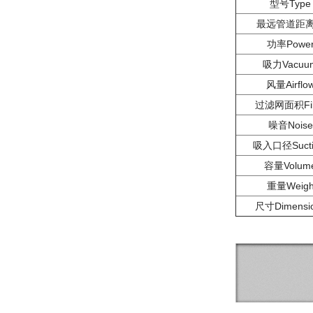
型号Type
最远管道距
功率Powe
吸力Vacuu
风量Airflo
过滤网面积Filt
噪音Noise
吸入口径Sucti
容量Volum
重量Weig
尺寸Dimensi