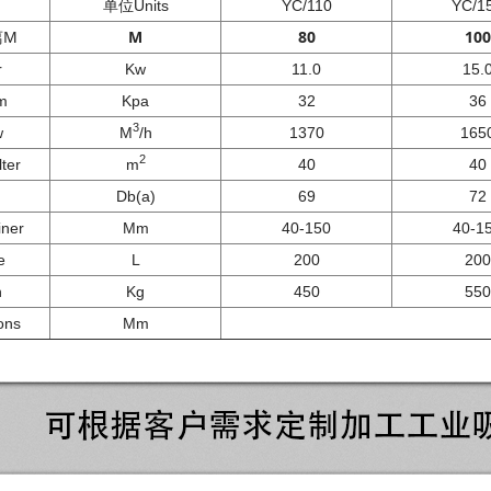
单位Units
YC/110
YC/1
离M
M
80
100
r
Kw
11.0
15.
m
Kpa
32
36
3
w
M
/h
1370
165
2
er
m
40
40
Db(a)
69
72
ner
Mm
40-150
40-1
e
L
200
200
h
Kg
450
550
ons
Mm