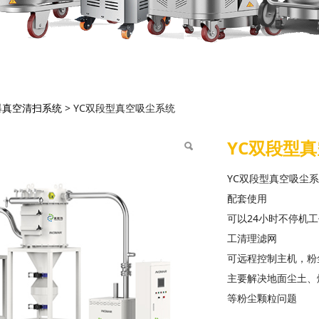
双段型真空吸尘系统
爆真空清扫系统
>
YC双段型真空吸尘系统
YC双段型
YC双段型真空吸尘
配套使用
可以24小时不停机
工清理滤网
可远程控制主机，粉
主要解决地面尘土、
等粉尘颗粒问题