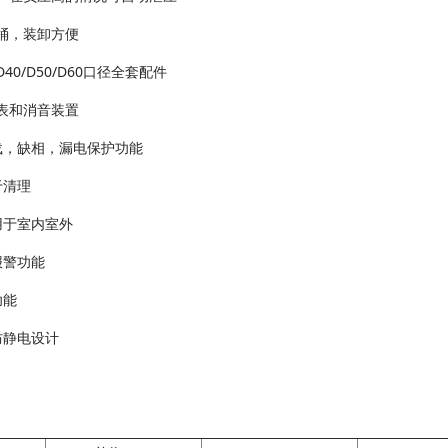
离桶，装卸方便
40/D50/D60口径全套配件
力表和消音装置
过载，缺相，漏电保护功能
便于清理
适用于室内室外
自报警功能
料功能
，防静电设计