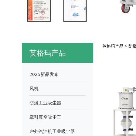
YC
英格玛产品
>
防
英格玛产品
2025新品发布
风机
防爆工业吸尘器
牵引真空吸尘车
户外汽油机工业吸尘器